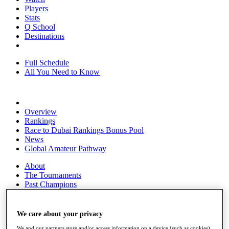
Players
Stats
Q School
Destinations
Full Schedule
All You Need to Know
Overview
Rankings
Race to Dubai Rankings Bonus Pool
News
Global Amateur Pathway
About
The Tournaments
Past Champions
News
Overview
We care about your privacy
Articles
We and our partners store and/or access information on a device (such as cookies),