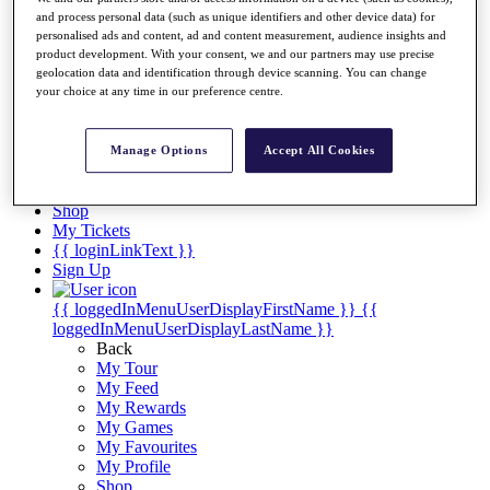
Videos
and process personal data (such as unique identifiers and other device data) for
Discover Players
personalised ads and content, ad and content measurement, audience insights and
product development. With your consent, we and our partners may use precise
Exemption Categories
geolocation data and identification through device scanning. You can change
your choice at any time in our preference centre.
Stats
Facts & Figures
Records & Achievements
Manage Options
Accept All Cookies
Career Money List
Non-Member R2D Points List
Shop
My Tickets
{{ loginLinkText }}
Sign Up
{{ loggedInMenuUserDisplayFirstName }}
{{
loggedInMenuUserDisplayLastName }}
Back
My Tour
My Feed
My Rewards
My Games
My Favourites
My Profile
Shop