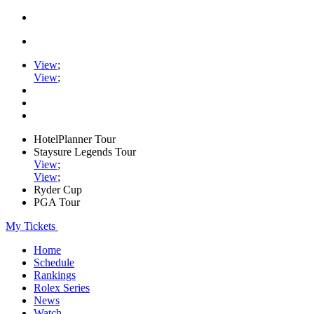
View
;
View
;
HotelPlanner Tour
Staysure Legends Tour
View
;
View
;
Ryder Cup
PGA Tour
My Tickets
Home
Schedule
Rankings
Rolex Series
News
Watch